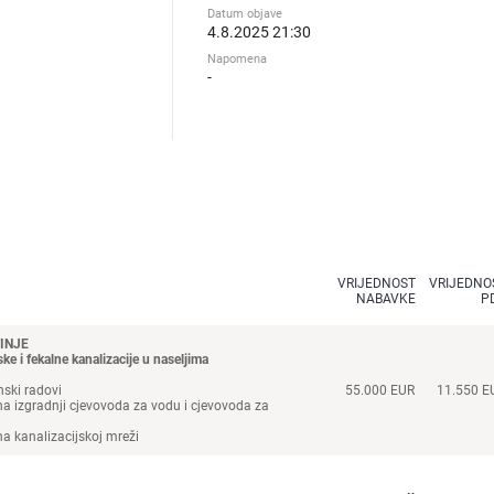
Datum objave
4.8.2025 21:30
Napomena
-
VRIJEDNOST
VRIJEDNO
NABAVKE
P
INJE
ke i fekalne kanalizacije u naseljima
ski radovi
55.000 EUR
11.550 E
a izgradnji cjevovoda za vodu i cjevovoda za