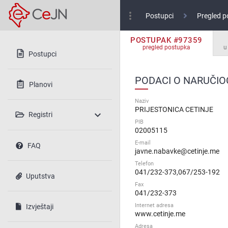
more_vert
Postupci
Pregled p
POSTUPAK #97359
pregled postupka
u
Postupci
PODACI O NARUČIO
Planovi
Naziv
PRIJESTONICA CETINJE
expand_more
Registri
PIB
02005115
E-mail
FAQ
javne.nabavke@cetinje.me
Telefon
041/232-373,067/253-192
Uputstva
Fax
041/232-373
Internet adresa
Izvještaji
www.cetinje.me
Adresa