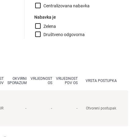
check_box_outline_blank
Centralizovana nabavka
Nabavka je
check_box_outline_blank
Zelena
check_box_outline_blank
Društveno odgovorna
ST
OKVIRNI
VRIJEDNOST
VRIJEDNOST
VRSTA POSTUPKA
DV
SPORAZUM
OS
PDV OS
UR
-
-
-
Otvoreni postupak