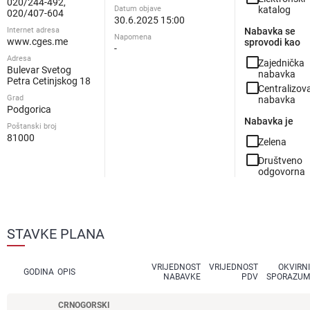
020/244-492,
Datum objave
katalog
020/407-604
30.6.2025 15:00
Internet adresa
Nabavka se
Napomena
www.cges.me
sprovodi kao
-
Adresa
check_box_outline_blank
Zajednička
Bulevar Svetog
nabavka
Petra Cetinjskog 18
check_box_outline_blank
Centralizov
Grad
nabavka
Podgorica
Nabavka je
Poštanski broj
81000
check_box_outline_blank
Zelena
check_box_outline_blank
Društveno
odgovorna
STAVKE PLANA
VRIJEDNOST
VRIJEDNOST
OKVIRNI
GODINA
OPIS
NABAVKE
PDV
SPORAZUM
CRNOGORSKI