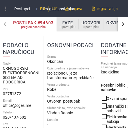
more_vert
prijava
registracija
Postupci
EN
Pregled postupka
ME
POSTUPAK #94603
FAZE
UGOVORI
OKVIRNI 
pregled postupka
u postupku
u postupku
u po
PODACI O
OSNOVNI PODACI
DODATNE
NARUČIOCU
INFORMAC
Status
Okončan
Naziv
Predmet javne nab
se nabavlja
CRNOGORSKI
Opis predmeta javne nabavke
kao cjelina
ELEKTROPRENOSNI
Izolaciono ulje za
SISTEM AD
transformatore/prekidače
PODGORICA
Vrsta predmeta
Posebni oblici
PIB
Robe
nabavke
02751372
Vrsta postupka
check_box_outline_blank
Okvirni sp
E-mail
Otvoreni postupak
check_box_outline_blank
office@cges.me
Dinamički s
Službenik za javne nabavke
nabavki
Telefon
Vladan Raonić
check_box_outline_blank
Elektronska
020/407-682
Kontakt
aukcija
Fax
-
check_box_outline_blank
Elektronski