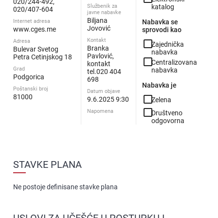
020/244-492,
Službenik za
katalog
020/407-604
javne nabavke
Biljana
Internet adresa
Nabavka se
Jovović
www.cges.me
sprovodi kao
Kontakt
Adresa
check_box_outline_blank
Zajednička
Branka
Bulevar Svetog
nabavka
Pavlović,
Petra Cetinjskog 18
check_box_outline_blank
Centralizovana
kontakt
Grad
nabavka
tel.020 404
Podgorica
698
Nabavka je
Poštanski broj
Datum objave
81000
check_box_outline_blank
9.6.2025 9:30
Zelena
check_box_outline_blank
Napomena
Društveno
odgovorna
STAVKE PLANA
Ne postoje definisane stavke plana