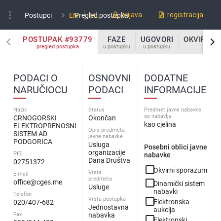
more_vert
prijava
registracija
Postupci
EN
Pregled postupka
ME
POSTUPAK #93779
FAZE
UGOVORI
OKVIRNI 
pregled postupka
u postupku
u postupku
u po
PODACI O
OSNOVNI
DODATNE
NARUČIOCU
PODACI
INFORMACIJE
Naziv
Status
Predmet javne nabavke
se nabavlja
CRNOGORSKI
Okončan
kao cjelina
ELEKTROPRENOSNI
Opis predmeta
SISTEM AD
javne nabavke
PODGORICA
Usluga
Posebni oblici javne
organizacije
PIB
nabavke
Dana Društva
02751372
check_box_outline_blank
Okvirni sporazum
Vrsta
E-mail
predmeta
check_box_outline_blank
office@cges.me
Dinamički sistem
Usluge
nabavki
Telefon
check_box_outline_blank
Vrsta postupka
Elektronska
020/407-682
Jednostavna
aukcija
Fax
nabavka
check_box_outline_blank
Elektronski