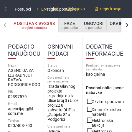
more_vert
prijava
registracija
Postupci
EN
Pregled postupka
ME
POSTUPAK #93393
FAZE
UGOVORI
OKVIRNI 
pregled postupka
u postupku
u postupku
u po
PODACI O
OSNOVNI
DODATNE
NARUČIOCU
PODACI
INFORMACIJE
Naziv
Status
Predmet javne nabavke
se nabavlja
AGENCIJA ZA
Okončan
kao cjelina
IZGRADNJU I
Opis predmeta
RAZVOJ
javne nabavke
PODGORICE DOO
Izrada Glavnog
Posebni oblici javne
projekta
PIB
nabavke
izgradnje dijela
02397579
check_box_outline_blank
Ulice broj 3 i Ulice
Okvirni sporazum
E-mail
broj 22 u
check_box_outline_blank
agencijapg@t-
Dinamički sistem
zahvatu DUP-a
com.me
nabavki
„Zabjelo 8“ u
check_box_outline_blank
Podgorici
Elektronska
Telefon
aukcija
020/408-700
Vrsta predmeta
check_box_outline_blank
Usluge
Elektronski