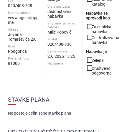
Fax
katalog
020/408-708
Vrsta postupka
Jednostavna
Internet adresa
Nabavka se
nabavka
www.agencijapg.
sprovodi kao
me
Službenik za javne
check_box_outline_blank
Zajednička
nabavke
Adresa
nabavka
Milić Popović
Jovana
check_box_outline_blank
Centralizovana
Tomaševića 2A
Kontakt
nabavka
020/408-736
Grad
Podgorica
Nabavka je
Datum objave
2.6.2025 15:25
Poštanski broj
check_box_outline_blank
Zelena
81000
Napomena
check_box_outline_blank
Društveno
odgovorna
STAVKE PLANA
Ne postoje definisane stavke plana