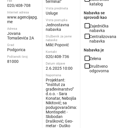
Fax
terminal“
katalog
020/408-708
Vrsta predmeta
Internet adresa
Nabavka se
Usluge
www.agencijapg.
sprovodi kao
Vrsta postupka
me
check_box_outline_blank
Jednostavna
Zajednička
Adresa
nabavka
nabavka
Jovana
check_box_outline_blank
Centralizovana
Službenik za javne
Tomaševića 2A
nabavke
nabavka
Milić Popović
Grad
Podgorica
Nabavka je
Kontakt
020/408-736
Poštanski broj
check_box_outline_blank
Zelena
81000
Datum objave
check_box_outline_blank
Društveno
2.6.2025 10:00
odgovorna
Napomena
Projektant:
”Institut za
građevinarstvo”
d.o.o. - Sara
Konatar, Nebojša
Nikitović; sa
podugovaračima:
Montispekt -
Slobodan
Drašković; Geo-
metar - Duško