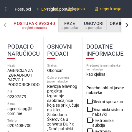
more_vert
prijava
registracija
Postupci
EN
Pregled postupka
ME
POSTUPAK #93340
FAZE
UGOVORI
OKVIRNI 
pregled postupka
u postupku
u postupku
u po
PODACI O
OSNOVNI
DODATNE
NARUČIOCU
PODACI
INFORMACIJE
Naziv
Status
Predmet javne nabavke
se nabavlja
AGENCIJA ZA
Okončan
kao cjelina
IZGRADNJU I
Opis predmeta
RAZVOJ
javne nabavke
PODGORICE DOO
Revizija Glavnog
Posebni oblici javne
projekta
PIB
nabavke
izgradnje
02397579
check_box_outline_blank
saobraćajnice
Okvirni sporazum
E-mail
koja se priključuje
check_box_outline_blank
agencijapg@t-
Dinamički sistem
na Ulicu
com.me
nabavki
Slobodana
check_box_outline_blank
Škerovića u
Elektronska
Telefon
zahvatu DUP-a
aukcija
020/408-700
„Drač-putnički
check_box_outline_blank
Elektronski