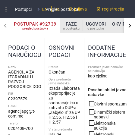
more_vert
prijava
registracija
Postupci
EN
Pregled postupka
ME
POSTUPAK #92739
FAZE
UGOVORI
OKVIRNI 
pregled postupka
u postupku
u postupku
u po
PODACI O
OSNOVNI
DODATNE
NARUČIOCU
PODACI
INFORMACIJE
Naziv
Status
Predmet javne nabavke
se nabavlja
AGENCIJA ZA
Okončan
kao cjelina
IZGRADNJU I
Opis predmeta
RAZVOJ
javne nabavke
PODGORICE DOO
Izrada Elaborata
Posebni oblici javne
eksproprijacije
PIB
nabavke
za
02397579
check_box_outline_blank
saobraćajnicu u
Okvirni sporazum
E-mail
zahvatu DUP-a
check_box_outline_blank
agencijapg@t-
Dinamički sistem
„Zabjelo 8“ za UP
com.me
nabavki
H 2.55, H 2.56 i
check_box_outline_blank
H 2.57
Elektronska
Telefon
aukcija
020/408-700
Vrsta predmeta
check_box_outline_blank
Usluge
Elektronski