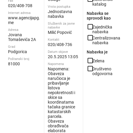
Fax
katalog
020/408-708
Vrsta postupka
Jednostavna
Internet adresa
Nabavka se
nabavka
www.agencijapg.
sprovodi kao
me
Službenik za javne
check_box_outline_blank
Zajednička
nabavke
Adresa
nabavka
Milić Popović
Jovana
check_box_outline_blank
Centralizovana
Tomaševića 2A
Kontakt
nabavka
020/408-736
Grad
Podgorica
Nabavka je
Datum objave
20.5.2025 13:05
Poštanski broj
check_box_outline_blank
Zelena
81000
Napomena
check_box_outline_blank
Napomena:
Društveno
Obaveza
odgovorna
naručioca je
pribavljanje
listova
nepokretnosti i
skice sa
koordinatama
tačaka granice
katastarskih
parcela.
Obaveza
obrađivača
elaborata