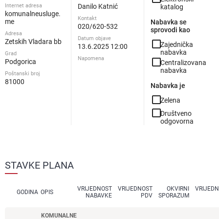
Internet adresa
Danilo Katnić
katalog
komunalneusluge.
Kontakt
me
Nabavka se
020/620-532
sprovodi kao
Adresa
Datum objave
Zetskih Vladara bb
check_box_outline_blank
Zajednička
13.6.2025 12:00
nabavka
Grad
Napomena
check_box_outline_blank
Podgorica
Centralizovana
nabavka
Poštanski broj
81000
Nabavka je
check_box_outline_blank
Zelena
check_box_outline_blank
Društveno
odgovorna
STAVKE PLANA
VRIJEDNOST
VRIJEDNOST
OKVIRNI
VRIJED
GODINA
OPIS
NABAVKE
PDV
SPORAZUM
KOMUNALNE