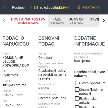
more_vert
prijava
registracija
Postupci
EN
Pregled postupka
ME
POSTUPAK #92185
FAZE
UGOVORI
OKVIRNI 
pregled postupka
u postupku
u postupku
u po
PODACI O
OSNOVNI
DODATNE
NARUČIOCU
PODACI
INFORMACIJE
Naziv
Status
Predmet javne nabavke
se nabavlja
KOMUNALNE
Okončan
kao cjelina
USLUGE
Opis predmeta javne
PODGORICA DOO
nabavke
Građevinski radovi
PIB
Posebni oblici javne
na objektima javne
02407523
nabavke
rasvjete
E-mail
check_box_outline_blank
Okvirni sporazum
Vrsta predmeta
jnku@t-com.me
Radovi
check_box_outline_blank
Dinamički sistem
Telefon
nabavki
Vrsta postupka
020/620-532
check_box_outline_blank
Otvoreni postupak
Elektronska
Fax
aukcija
Službenik za javne
020/620-532
check_box_outline_blank
nabavke
Elektronski