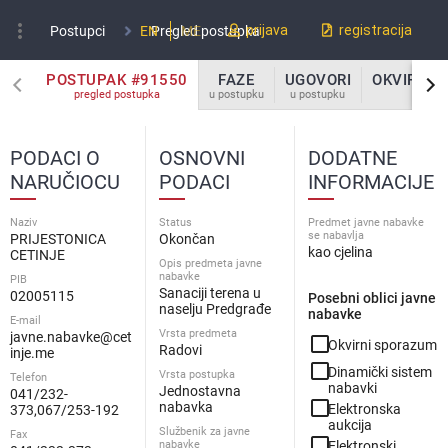
more_vert
prijava
registracija
Postupci
EN
Pregled postupka
ME
POSTUPAK #91550
FAZE
UGOVORI
OKVIRNI 
pregled postupka
u postupku
u postupku
u po
PODACI O
OSNOVNI
DODATNE
NARUČIOCU
PODACI
INFORMACIJE
Naziv
Status
Predmet javne nabavke
se nabavlja
PRIJESTONICA
Okončan
kao cjelina
CETINJE
Opis predmeta javne
nabavke
PIB
Sanaciji terena u
02005115
Posebni oblici javne
naselju Predgrađe
nabavke
E-mail
Vrsta predmeta
javne.nabavke@cet
check_box_outline_blank
Okvirni sporazum
Radovi
inje.me
check_box_outline_blank
Dinamički sistem
Vrsta postupka
Telefon
nabavki
Jednostavna
041/232-
check_box_outline_blank
nabavka
Elektronska
373,067/253-192
aukcija
Službenik za javne
Fax
check_box_outline_blank
nabavke
Elektronski