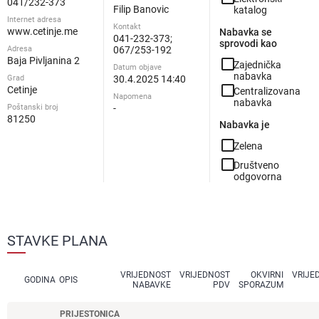
041/232-373
Filip Banovic
katalog
Internet adresa
Kontakt
www.cetinje.me
Nabavka se
041-232-373;
sprovodi kao
Adresa
067/253-192
Baja Pivljanina 2
check_box_outline_blank
Zajednička
Datum objave
nabavka
Grad
30.4.2025 14:40
check_box_outline_blank
Cetinje
Centralizovana
Napomena
nabavka
Poštanski broj
-
81250
Nabavka je
check_box_outline_blank
Zelena
check_box_outline_blank
Društveno
odgovorna
STAVKE PLANA
VRIJEDNOST
VRIJEDNOST
OKVIRNI
VRIJE
GODINA
OPIS
NABAVKE
PDV
SPORAZUM
PRIJESTONICA