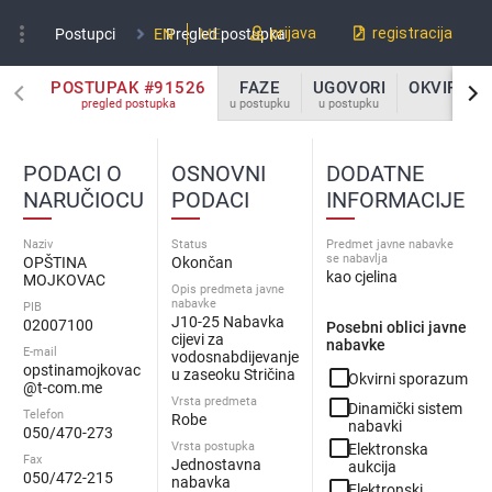
more_vert
prijava
registracija
Postupci
EN
Pregled postupka
ME
POSTUPAK #91526
FAZE
UGOVORI
OKVIRNI 
pregled postupka
u postupku
u postupku
u po
PODACI O
OSNOVNI
DODATNE
NARUČIOCU
PODACI
INFORMACIJE
Naziv
Status
Predmet javne nabavke
se nabavlja
OPŠTINA
Okončan
kao cjelina
MOJKOVAC
Opis predmeta javne
nabavke
PIB
J10-25 Nabavka
02007100
Posebni oblici javne
cijevi za
nabavke
E-mail
vodosnabdijevanje
opstinamojkovac
check_box_outline_blank
u zaseoku Stričina
Okvirni sporazum
@t-com.me
Vrsta predmeta
check_box_outline_blank
Dinamički sistem
Telefon
Robe
nabavki
050/470-273
check_box_outline_blank
Vrsta postupka
Elektronska
Fax
Jednostavna
aukcija
050/472-215
nabavka
check_box_outline_blank
Elektronski