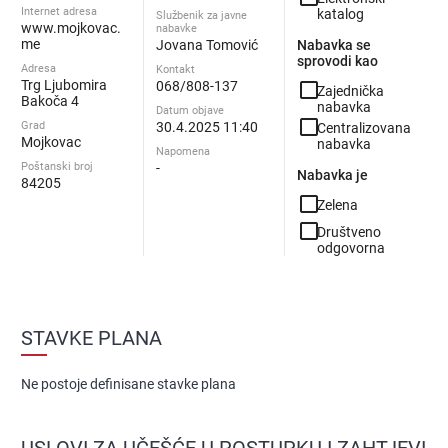
Internet adresa
katalog
Službenik za javne
www.mojkovac.
nabavke
me
Jovana Tomović
Nabavka se
sprovodi kao
Adresa
Kontakt
Trg Ljubomira
068/808-137
check_box_outline_blank
Zajednička
Bakoča 4
nabavka
Datum objave
check_box_outline_blank
Grad
30.4.2025 11:40
Centralizovana
Mojkovac
nabavka
Napomena
Poštanski broj
-
Nabavka je
84205
check_box_outline_blank
Zelena
check_box_outline_blank
Društveno
odgovorna
STAVKE PLANA
Ne postoje definisane stavke plana