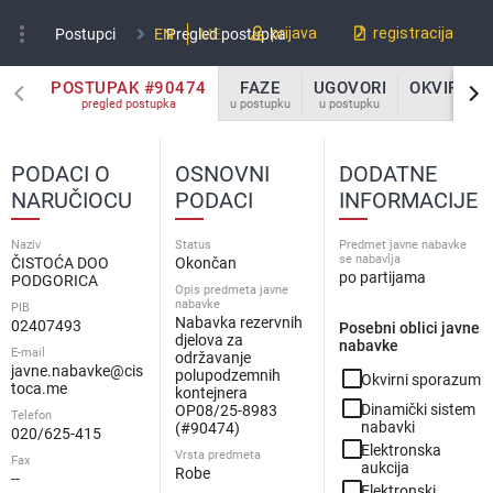
more_vert
prijava
registracija
Postupci
EN
Pregled postupka
ME
POSTUPAK #90474
FAZE
UGOVORI
OKVIRNI 
pregled postupka
u postupku
u postupku
u po
PODACI O
OSNOVNI
DODATNE
NARUČIOCU
PODACI
INFORMACIJE
Naziv
Status
Predmet javne nabavke
se nabavlja
ČISTOĆA DOO
Okončan
po partijama
PODGORICA
Opis predmeta javne
nabavke
PIB
Nabavka rezervnih
02407493
Posebni oblici javne
djelova za
nabavke
E-mail
održavanje
javne.nabavke@cis
check_box_outline_blank
polupodzemnih
Okvirni sporazum
toca.me
kontejnera
check_box_outline_blank
Dinamički sistem
OP08/25-8983
Telefon
nabavki
(#90474)
020/625-415
check_box_outline_blank
Elektronska
Vrsta predmeta
Fax
aukcija
Robe
--
check_box_outline_blank
Elektronski