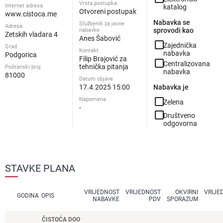
Vrsta postupka
Internet adresa
katalog
Otvoreni postupak
www.cistoca.me
Nabavka se
Službenik za javne
Adresa
sprovodi kao
nabavke
Zetskih vladara 4
Anes Šabović
check_box_outline_blank
Zajednička
Grad
Kontakt
nabavka
Podgorica
Filip Brajović za
check_box_outline_blank
Centralizovana
tehnička pitanja
Poštanski broj
nabavka
81000
Datum objave
17.4.2025 15:00
Nabavka je
check_box_outline_blank
Napomena
Zelena
-
check_box_outline_blank
Društveno
odgovorna
STAVKE PLANA
VRIJEDNOST
VRIJEDNOST
OKVIRNI
VRIJE
GODINA
OPIS
NABAVKE
PDV
SPORAZUM
ČISTOĆA DOO