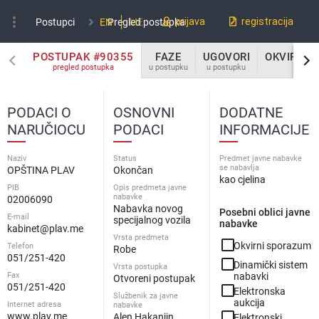
more_vert
prijava
registracija
Postupci
EN
Pregled postupka
ME
POSTUPAK #90355
FAZE
UGOVORI
OKVIRNI 
pregled postupka
u postupku
u postupku
u po
PODACI O
OSNOVNI
DODATNE
NARUČIOCU
PODACI
INFORMACIJE
Naziv
Status
Predmet javne nabavke
se nabavlja
OPŠTINA PLAV
Okončan
kao cjelina
PIB
Opis predmeta javne
nabavke
02006090
Nabavka novog
Posebni oblici javne
E-mail
specijalnog vozila
nabavke
kabinet@plav.me
Vrsta predmeta
check_box_outline_blank
Okvirni sporazum
Telefon
Robe
051/251-420
check_box_outline_blank
Dinamički sistem
Vrsta postupka
Fax
nabavki
Otvoreni postupak
051/251-420
check_box_outline_blank
Elektronska
Službenik za javne
aukcija
Internet adresa
nabavke
check_box_outline_blank
www.plav.me
Alen Hakanjin
Elektronski