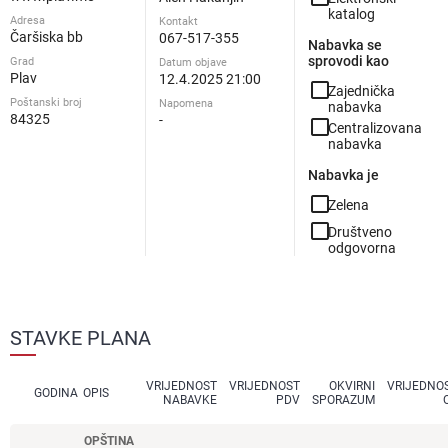
katalog
Adresa
Kontakt
Čaršiska bb
067-517-355
Nabavka se
sprovodi kao
Grad
Datum objave
Plav
12.4.2025 21:00
check_box_outline_blank
Zajednička
Poštanski broj
Napomena
nabavka
84325
-
check_box_outline_blank
Centralizovana
nabavka
Nabavka je
check_box_outline_blank
Zelena
check_box_outline_blank
Društveno
odgovorna
STAVKE PLANA
VRIJEDNOST
VRIJEDNOST
OKVIRNI
VRIJEDNO
GODINA
OPIS
NABAVKE
PDV
SPORAZUM
OPŠTINA