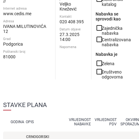
//
Veljko
katalog
Internet adresa
Knežević
www.cedis.me
Nabavka se
Kontakt
sprovodi kao
Adresa
020 408 395
IVANA MILUTINOVIĆA
check_box_outline_blank
Zajednička
Datum objave
12
nabavka
27.3.2025
check_box_outline_blank
Grad
14:00
Centralizovana
Podgorica
nabavka
Napomena
Poštanski broj
Nabavka je
81000
check_box_outline_blank
Zelena
check_box_outline_blank
Društveno
odgovorna
STAVKE PLANA
VRIJEDNOST
VRIJEDNOST
OKVIRN
GODINA
OPIS
NABAVKE
PDV
SPORAZU
CRNOGORSKI