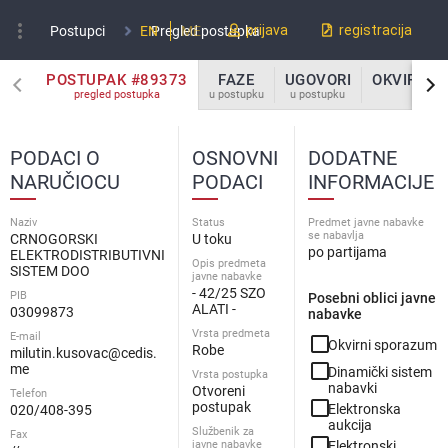
more_vert
prijava
registracija
Postupci
EN
Pregled postupka
ME
POSTUPAK #89373
FAZE
UGOVORI
OKVIRNI 
pregled postupka
u postupku
u postupku
u po
PODACI O
OSNOVNI
DODATNE
NARUČIOCU
PODACI
INFORMACIJE
Naziv
Status
Predmet javne nabavke
se nabavlja
CRNOGORSKI
U toku
po partijama
ELEKTRODISTRIBUTIVNI
Opis predmeta
SISTEM DOO
javne nabavke
- 42/25 SZO
PIB
Posebni oblici javne
ALATI -
03099873
nabavke
Vrsta predmeta
E-mail
check_box_outline_blank
Okvirni sporazum
Robe
milutin.kusovac@cedis.
check_box_outline_blank
me
Dinamički sistem
Vrsta postupka
nabavki
Otvoreni
Telefon
check_box_outline_blank
postupak
Elektronska
020/408-395
aukcija
Službenik za
Fax
check_box_outline_blank
javne nabavke
Elektronski