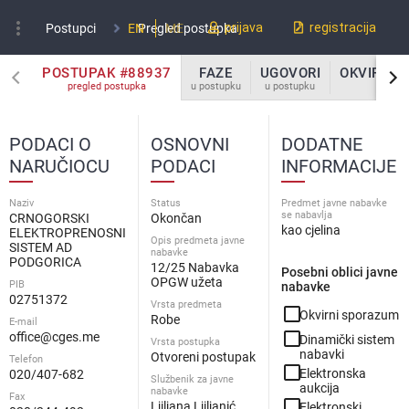
more_vert
prijava
registracija
Postupci
EN
Pregled postupka
ME
POSTUPAK #88937
FAZE
UGOVORI
OKVIRNI 
pregled postupka
u postupku
u postupku
u po
PODACI O
OSNOVNI
DODATNE
NARUČIOCU
PODACI
INFORMACIJE
Naziv
Status
Predmet javne nabavke
se nabavlja
CRNOGORSKI
Okončan
kao cjelina
ELEKTROPRENOSNI
Opis predmeta javne
SISTEM AD
nabavke
PODGORICA
12/25 Nabavka
Posebni oblici javne
OPGW užeta
PIB
nabavke
02751372
Vrsta predmeta
check_box_outline_blank
Okvirni sporazum
Robe
E-mail
check_box_outline_blank
office@cges.me
Dinamički sistem
Vrsta postupka
nabavki
Otvoreni postupak
Telefon
check_box_outline_blank
Elektronska
020/407-682
Službenik za javne
aukcija
nabavke
Fax
check_box_outline_blank
Ljiljana Ljiljanić
Elektronski