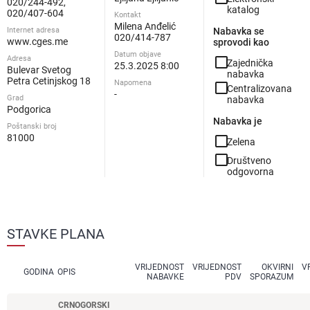
020/244-492,
katalog
020/407-604
Kontakt
Milena Anđelić
Internet adresa
Nabavka se
020/414-787
www.cges.me
sprovodi kao
Datum objave
Adresa
check_box_outline_blank
Zajednička
25.3.2025 8:00
Bulevar Svetog
nabavka
Petra Cetinjskog 18
Napomena
check_box_outline_blank
Centralizovana
-
Grad
nabavka
Podgorica
Nabavka je
Poštanski broj
81000
check_box_outline_blank
Zelena
check_box_outline_blank
Društveno
odgovorna
STAVKE PLANA
VRIJEDNOST
VRIJEDNOST
OKVIRNI
V
GODINA
OPIS
NABAVKE
PDV
SPORAZUM
CRNOGORSKI