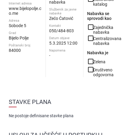
nabavka
Internet adresa
katalog
www.bijelopolje.c
Službenik za javne
o.me
Nabavka se
nabavke
Zećo Ćatović
sprovodi kao
Adresa
Sobode 5
check_box_outline_blank
Kontakt
Zajednička
050/484-803
nabavka
Grad
check_box_outline_blank
Bijelo Polje
Datum objave
Centralizovana
5.3.2025 12:00
nabavka
Poštanski broj
84000
Napomena
Nabavka je
-
check_box_outline_blank
Zelena
check_box_outline_blank
Društveno
odgovorna
STAVKE PLANA
Ne postoje definisane stavke plana