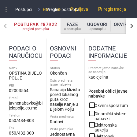
more_vert
prijava
registracija
Postupci
EN
Pregled postupka
ME
POSTUPAK #87922
FAZE
UGOVORI
OKVIRNI 
pregled postupka
u postupku
u postupku
u po
PODACI O
OSNOVNI
DODATNE
NARUČIOCU
PODACI
INFORMACIJE
Naziv
Status
Predmet javne nabavke
se nabavlja
OPŠTINA BIJELO
Okončan
kao cjelina
POLJE
Opis predmeta
javne nabavke
PIB
Sanacija klizišta
02003554
Posebni oblici javne
pored lokalnog
nabavke
E-mail
puta kroz
javnenabavke@bi
check_box_outline_blank
naselje Kanje u
Okvirni sporazum
jelopolje.co.me
Bijelom Polju
check_box_outline_blank
Dinamički sistem
Telefon
Vrsta predmeta
nabavki
050/484-803
Radovi
check_box_outline_blank
Elektronska
Fax
Vrsta postupka
aukcija
050/432-300
Jednostavna
check_box_outline_blank
Elektronski