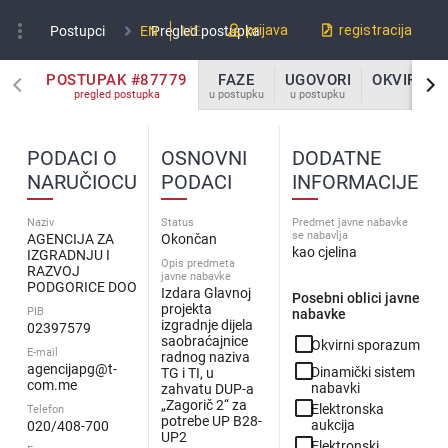
more_vert
prijava
registracija
Postupci
EN
Pregled postupka
ME
POSTUPAK #87779
FAZE
UGOVORI
OKVIRNI 
pregled postupka
u postupku
u postupku
u po
PODACI O
OSNOVNI
DODATNE
NARUČIOCU
PODACI
INFORMACIJE
Naziv
Status
Predmet javne nabavke
se nabavlja
AGENCIJA ZA
Okončan
kao cjelina
IZGRADNJU I
Opis predmeta
RAZVOJ
javne nabavke
PODGORICE DOO
Izdara Glavnoj
Posebni oblici javne
projekta
PIB
nabavke
izgradnje dijela
02397579
check_box_outline_blank
saobraćajnice
Okvirni sporazum
E-mail
radnog naziva
check_box_outline_blank
agencijapg@t-
Dinamički sistem
TG i TI, u
com.me
nabavki
zahvatu DUP-a
check_box_outline_blank
„Zagorič 2“ za
Elektronska
Telefon
potrebe UP B28-
aukcija
020/408-700
UP2
check_box_outline_blank
Elektronski