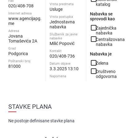
Fax
katalog
Vrsta predmeta
020/408-708
Usluge
Internet adresa
Nabavka se
Vrsta postupka
www.agencijapg.
sprovodi kao
Jednostavna
me
check_box_outline_blank
nabavka
Zajednička
Adresa
nabavka
Službenik za javne
Jovana
check_box_outline_blank
nabavke
Centralizovana
Tomaševića 2A
Milić Popović
nabavka
Grad
Kontakt
Podgorica
Nabavka je
020/408-736
Poštanski broj
check_box_outline_blank
Zelena
Datum objave
81000
3.3.2025 13:10
check_box_outline_blank
Društveno
odgovorna
Napomena
STAVKE PLANA
Ne postoje definisane stavke plana