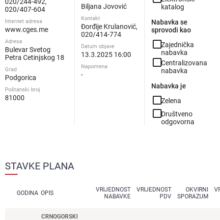
020/244-492,
Biljana Jovović
katalog
020/407-604
Kontakt
Internet adresa
Nabavka se
Đorđije Krulanović,
www.cges.me
sprovodi kao
020/414-774
Adresa
check_box_outline_blank
Zajednička
Datum objave
Bulevar Svetog
nabavka
13.3.2025 16:00
Petra Cetinjskog 18
check_box_outline_blank
Centralizovana
Napomena
Grad
nabavka
-
Podgorica
Nabavka je
Poštanski broj
81000
check_box_outline_blank
Zelena
check_box_outline_blank
Društveno
odgovorna
STAVKE PLANA
VRIJEDNOST
VRIJEDNOST
OKVIRNI
V
GODINA
OPIS
NABAVKE
PDV
SPORAZUM
CRNOGORSKI