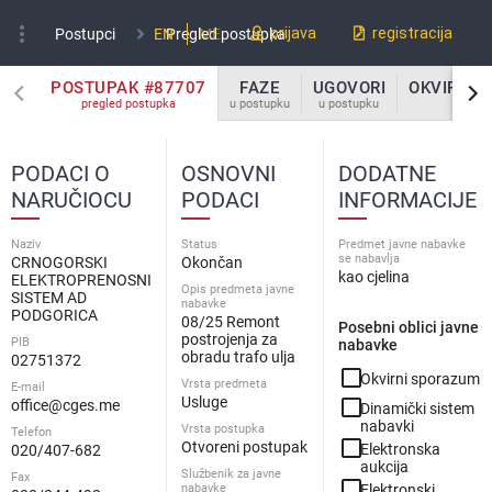
more_vert
prijava
registracija
Postupci
EN
Pregled postupka
ME
POSTUPAK #87707
FAZE
UGOVORI
OKVIRNI 
pregled postupka
u postupku
u postupku
u po
PODACI O
OSNOVNI
DODATNE
NARUČIOCU
PODACI
INFORMACIJE
Naziv
Status
Predmet javne nabavke
se nabavlja
CRNOGORSKI
Okončan
kao cjelina
ELEKTROPRENOSNI
Opis predmeta javne
SISTEM AD
nabavke
PODGORICA
08/25 Remont
Posebni oblici javne
postrojenja za
PIB
nabavke
obradu trafo ulja
02751372
check_box_outline_blank
Okvirni sporazum
Vrsta predmeta
E-mail
Usluge
check_box_outline_blank
office@cges.me
Dinamički sistem
nabavki
Vrsta postupka
Telefon
check_box_outline_blank
Otvoreni postupak
Elektronska
020/407-682
aukcija
Službenik za javne
Fax
check_box_outline_blank
nabavke
Elektronski