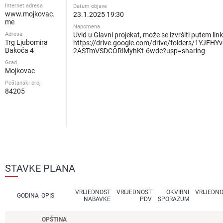
Internet adresa
Datum objave
www.mojkovac.
23.1.2025 19:30
me
Napomena
Adresa
Uvid u Glavni projekat, može se izvršiti putem link
Trg Ljubomira
https://drive.google.com/drive/folders/1YJFHYv
Bakoča 4
2ASTmVSDCORlMyhKt-6wde?usp=sharing
Grad
Mojkovac
Poštanski broj
84205
STAVKE PLANA
VRIJEDNOST
VRIJEDNOST
OKVIRNI
VRIJEDN
GODINA
OPIS
NABAVKE
PDV
SPORAZUM
OPŠTINA