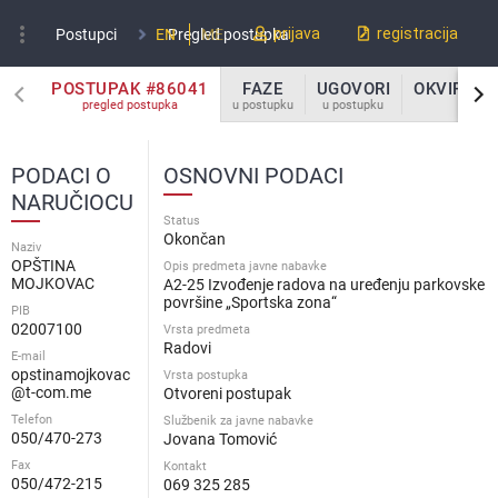
more_vert
prijava
registracija
Postupci
EN
Pregled postupka
ME
POSTUPAK #86041
FAZE
UGOVORI
OKVIRNI 
pregled postupka
u postupku
u postupku
u po
PODACI O
OSNOVNI PODACI
NARUČIOCU
Status
Okončan
Naziv
OPŠTINA
Opis predmeta javne nabavke
MOJKOVAC
A2-25 Izvođenje radova na uređenju parkovske
površine „Sportska zona“
PIB
02007100
Vrsta predmeta
Radovi
E-mail
opstinamojkovac
Vrsta postupka
@t-com.me
Otvoreni postupak
Telefon
Službenik za javne nabavke
050/470-273
Jovana Tomović
Fax
Kontakt
050/472-215
069 325 285