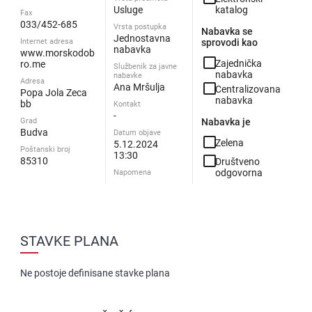
Usluge
katalog
Fax
033/452-685
Vrsta postupka
Nabavka se
Jednostavna
Internet adresa
sprovodi kao
nabavka
www.morskodob
check_box_outline_blank
Zajednička
ro.me
Službenik za javne
nabavka
nabavke
Adresa
check_box_outline_blank
Ana Mršulja
Centralizovana
Popa Jola Zeca
nabavka
bb
Kontakt
-
Grad
Nabavka je
Budva
Datum objave
check_box_outline_blank
Zelena
5.12.2024
Poštanski broj
13:30
check_box_outline_blank
85310
Društveno
odgovorna
Napomena
STAVKE PLANA
Ne postoje definisane stavke plana