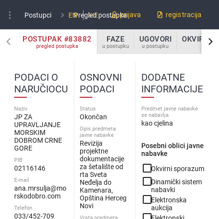
more_vert
prijava
registracija
Postupci
EN
Pregled postupka
ME
POSTUPAK #83882
FAZE
UGOVORI
OKVIRNI 
pregled postupka
u postupku
u postupku
u po
PODACI O
OSNOVNI
DODATNE
NARUČIOCU
PODACI
INFORMACIJE
Naziv
Status
Predmet javne nabavke
se nabavlja
JP ZA
Okončan
kao cjelina
UPRAVLJANJE
Opis predmeta
MORSKIM
javne nabavke
DOBROM CRNE
Revizija
Posebni oblici javne
GORE
projektne
nabavke
dokumentacije
PIB
check_box_outline_blank
za šetalište od
02116146
Okvirni sporazum
rta Sveta
check_box_outline_blank
E-mail
Dinamički sistem
Neđelja do
ana.mrsulja@mo
nabavki
Kamenara,
rskodobro.com
check_box_outline_blank
Opština Herceg
Elektronska
Novi
aukcija
Telefon
check_box_outline_blank
033/452-709
Elektronski
Vrsta predmeta