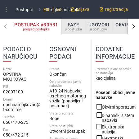
more_vert
prijava
registracija
Postupci
EN
Pregled postupka
ME
POSTUPAK #80981
FAZE
UGOVORI
OKVIRNI 
pregled postupka
u postupku
u postupku
u po
PODACI O
OSNOVNI
DODATNE
NARUČIOCU
PODACI
INFORMACIJE
Naziv
Status
Predmet javne nabavke
se nabavlja
OPŠTINA
Okončan
kao cjelina
MOJKOVAC
Opis predmeta javne
nabavke
PIB
A13-24 Nabavka
02007100
Posebni oblici javne
teretnog motornog
nabavke
E-mail
vozila (ponovljeni
opstinamojkovac@
check_box_outline_blank
postupak)
Okvirni sporazum
t-com.me
Vrsta predmeta
check_box_outline_blank
Dinamički sistem
Telefon
Robe
nabavki
050/470-273
check_box_outline_blank
Vrsta postupka
Elektronska
Fax
Otvoreni postupak
aukcija
050/472-215
check_box_outline_blank
Elektronski
Službenik za javne