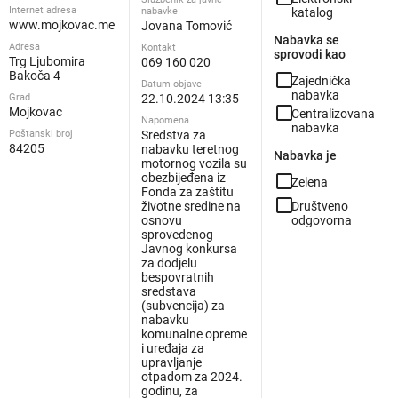
Internet adresa
nabavke
katalog
www.mojkovac.me
Jovana Tomović
Nabavka se
Adresa
Kontakt
sprovodi kao
Trg Ljubomira
069 160 020
Bakoča 4
check_box_outline_blank
Zajednička
Datum objave
nabavka
Grad
22.10.2024 13:35
check_box_outline_blank
Mojkovac
Centralizovana
Napomena
nabavka
Poštanski broj
Sredstva za
84205
nabavku teretnog
Nabavka je
motornog vozila su
obezbijeđena iz
check_box_outline_blank
Zelena
Fonda za zaštitu
check_box_outline_blank
životne sredine na
Društveno
osnovu
odgovorna
sprovedenog
Javnog konkursa
za dodjelu
bespovratnih
sredstava
(subvencija) za
nabavku
komunalne opreme
i uređaja za
upravljanje
otpadom za 2024.
godinu, za