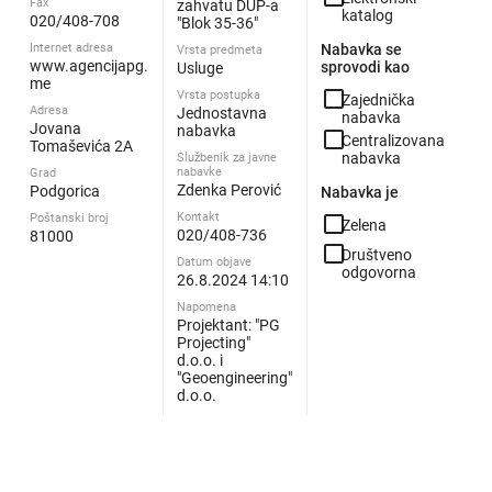
Fax
zahvatu DUP-a
katalog
020/408-708
"Blok 35-36"
Internet adresa
Nabavka se
Vrsta predmeta
www.agencijapg.
sprovodi kao
Usluge
me
check_box_outline_blank
Vrsta postupka
Zajednička
Adresa
Jednostavna
nabavka
Jovana
nabavka
check_box_outline_blank
Centralizovana
Tomaševića 2A
nabavka
Službenik za javne
nabavke
Grad
Zdenka Perović
Podgorica
Nabavka je
Kontakt
Poštanski broj
check_box_outline_blank
Zelena
020/408-736
81000
check_box_outline_blank
Društveno
Datum objave
odgovorna
26.8.2024 14:10
Napomena
Projektant: "PG
Projecting"
d.o.o. i
"Geoengineering"
d.o.o.