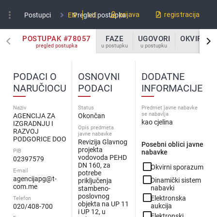
more_vert
prijava
registracija
Postupci
EN
Pregled postupka
ME
POSTUPAK #78057
FAZE
UGOVORI
OKVIRNI 
pregled postupka
u postupku
u postupku
u po
PODACI O
OSNOVNI
DODATNE
NARUČIOCU
PODACI
INFORMACIJE
Naziv
Status
Predmet javne nabavke
se nabavlja
AGENCIJA ZA
Okončan
kao cjelina
IZGRADNJU I
Opis predmeta
RAZVOJ
javne nabavke
PODGORICE DOO
Revizija Glavnog
Posebni oblici javne
projekta
PIB
nabavke
vodovoda PEHD
02397579
check_box_outline_blank
DN 160, za
Okvirni sporazum
E-mail
potrebe
check_box_outline_blank
agencijapg@t-
Dinamički sistem
priključenja
com.me
nabavki
stambeno-
check_box_outline_blank
poslovnog
Elektronska
Telefon
objekta na UP 11
aukcija
020/408-700
i UP 12, u
check_box_outline_blank
Elektronski