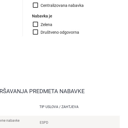
check_box_outline_blank
Centralizovana nabavka
Nabavka je
check_box_outline_blank
Zelena
check_box_outline_blank
Društveno odgovorna
ZVRŠAVANJA PREDMETA NABAVKE
TIP USLOVA / ZAHTJEVA
avne nabavke
ESPD