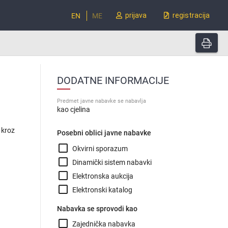
prijava
registracija
EN
ME
DODATNE INFORMACIJE
Predmet javne nabavke se nabavlja
kao cjelina
 kroz
Posebni oblici javne nabavke
check_box_outline_blank
Okvirni sporazum
check_box_outline_blank
Dinamički sistem nabavki
check_box_outline_blank
Elektronska aukcija
check_box_outline_blank
Elektronski katalog
Nabavka se sprovodi kao
check_box_outline_blank
Zajednička nabavka