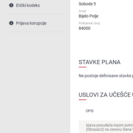
Sobode 5
Etički kodeks
Grad
Bijelo Polje
Prijava korupcije
Poštanski broj
84000
STAVKE PLANA
Ne postoje definisane stavke
USLOVI ZA UČEŠĆE
OPIS
Izjava ponuđača kojom potvr
(Obrazac2) na osnovu člana 9