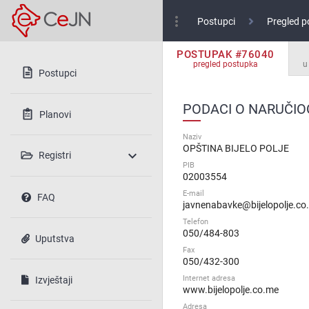
more_vert
Postupci
Pregled p
POSTUPAK #76040
pregled postupka
u
Postupci
PODACI O NARUČIO
Planovi
Naziv
OPŠTINA BIJELO POLJE
expand_more
Registri
PIB
02003554
E-mail
FAQ
javnenabavke@bijelopolje.co
Telefon
050/484-803
Uputstva
Fax
050/432-300
Internet adresa
Izvještaji
www.bijelopolje.co.me
Adresa