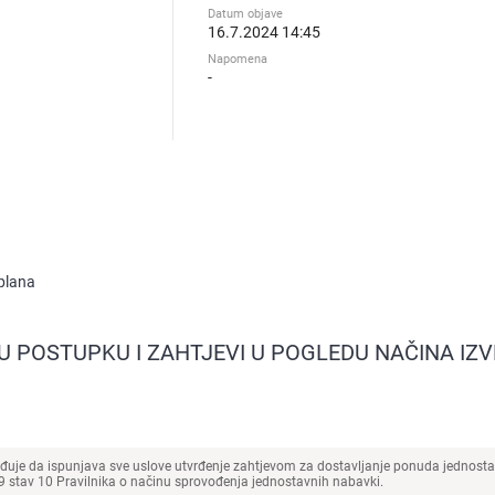
Datum objave
16.7.2024 14:45
Napomena
-
 plana
 U POSTUPKU I ZAHTJEVI U POGLEDU NAČINA I
đuje da ispunjava sve uslove utvrđenje zahtjevom za dostavljanje ponuda jednost
 stav 10 Pravilnika o načinu sprovođenja jednostavnih nabavki.