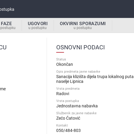
ostupka
FAZE
UGOVORI
OKVIRNI SPORAZUMI
 postupku
u postupku
u postupku
CU
OSNOVNI PODACI
Status
Okončan
Opis predmeta javne nabavke
Sanacija klizišta dijela trupa lokalnog puta
naselje Lipnica
.me
Vrsta predmeta
Radovi
Vrsta postupka
Jednostavna nabavka
Službenik za javne nabavke
Zećo Ćatović
Kontakt
050/484-803