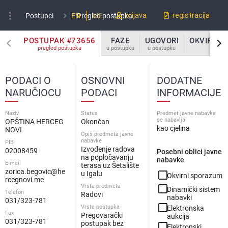
more_vert
prijava
registracija
Postupci
EN
Pregled postupka
ME
POSTUPAK #73656
FAZE
UGOVORI
OKVIRNI 
pregled postupka
u postupku
u postupku
u po
PODACI O
OSNOVNI
DODATNE
NARUČIOCU
PODACI
INFORMACIJE
Naziv
Status
Predmet javne nabavke
se nabavlja
OPŠTINA HERCEG
Okončan
kao cjelina
NOVI
Opis predmeta javne
nabavke
PIB
Izvođenje radova
02008459
Posebni oblici javne
na popločavanju
nabavke
E-mail
terasa uz Šetalište
zorica.begovic@he
check_box_outline_blank
u Igalu
Okvirni sporazum
rcegnovi.me
Vrsta predmeta
check_box_outline_blank
Dinamički sistem
Telefon
Radovi
nabavki
031/323-781
check_box_outline_blank
Vrsta postupka
Elektronska
Fax
Pregovarački
aukcija
031/323-781
postupak bez
check_box_outline_blank
Elektronski