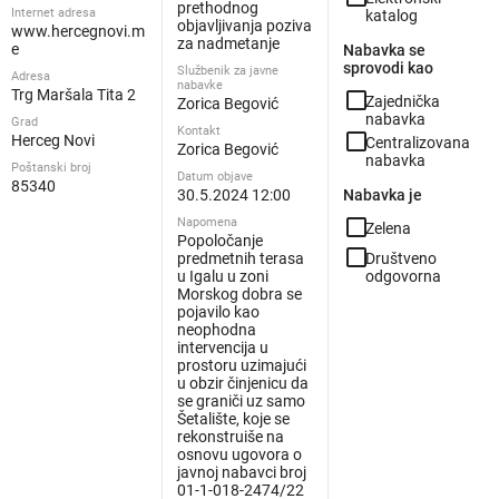
prethodnog
Internet adresa
katalog
objavljivanja poziva
www.hercegnovi.m
za nadmetanje
e
Nabavka se
sprovodi kao
Službenik za javne
Adresa
nabavke
Trg Maršala Tita 2
check_box_outline_blank
Zajednička
Zorica Begović
nabavka
Grad
Kontakt
check_box_outline_blank
Herceg Novi
Centralizovana
Zorica Begović
nabavka
Poštanski broj
Datum objave
85340
30.5.2024 12:00
Nabavka je
check_box_outline_blank
Napomena
Zelena
Popoločanje
check_box_outline_blank
predmetnih terasa
Društveno
u Igalu u zoni
odgovorna
Morskog dobra se
pojavilo kao
neophodna
intervencija u
prostoru uzimajući
u obzir činjenicu da
se graniči uz samo
Šetalište, koje se
rekonstruiše na
osnovu ugovora o
javnoj nabavci broj
01-1-018-2474/22