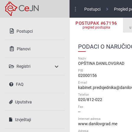
more_vert
Postupci
Pregled p
POSTUPAK #67196
pregled postupka
u
Postupci
PODACI O NARUČIO
Planovi
Naziv
OPŠTINA DANILOVGRAD
expand_more
Registri
PIB
02000156
E-mail
FAQ
kabinet.predsjednika@danil
Telefon
020/812-022
Uputstva
Fax
--
Internet adresa
Izvještaji
www.danilovgrad.me
Adresa