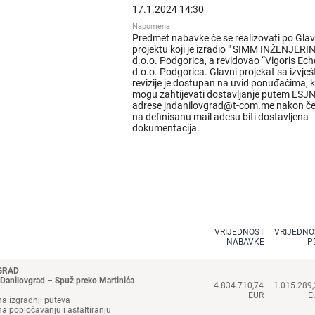
17.1.2024 14:30
Napomena
Predmet nabavke će se realizovati po Gl
projektu koji je izradio " SIMM INŽENJERI
d.o.o. Podgorica, a revidovao “Vigoris Ec
d.o.o. Podgorica. Glavni projekat sa izvje
revizije je dostupan na uvid ponuđačima, k
mogu zahtijevati dostavljanje putem ESJN i
adrese jndanilovgrad@t-com.me nakon č
na definisanu mail adesu biti dostavljena
dokumentacija.
VRIJEDNOST
VRIJEDNO
NABAVKE
P
GRAD
 Danilovgrad – Spuž preko Martinića
4.834.710,74
1.015.289
EUR
E
a izgradnji puteva