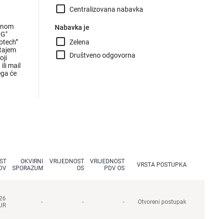
check_box_outline_blank
Centralizovana nabavka
avnom
Nabavka je
NG"
check_box_outline_blank
hotech”
Zelena
štajem
check_box_outline_blank
Društveno odgovorna
oji
li mail
ega će
ST
OKVIRNI
VRIJEDNOST
VRIJEDNOST
VRSTA POSTUPKA
DV
SPORAZUM
OS
PDV OS
,26
-
-
-
Otvoreni postupak
UR