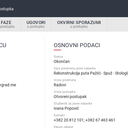
ostupka
FAZE
UGOVORI
OKVIRNI SPORAZUMI
 postupku
u postupku
u postupku
CU
OSNOVNI PODACI
Status
Okončan
Opis predmeta javne nabavke
Rekonstrukcija puta Pažići - Spuž - Stolog
Vrsta predmeta
ovgrad.me
Radovi
Vrsta postupka
Otvoreni postupak
Službenik za javne nabavke
Ivana Popović
Kontakt
+382 20 812 101; +382 67 463 461
Datum objave