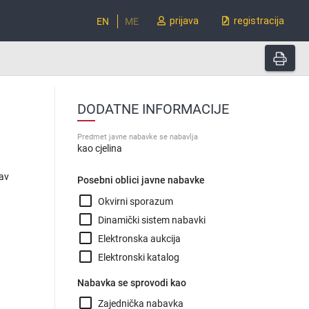
prijava
registracija
EN
ME
DODATNE INFORMACIJE
Predmet javne nabavke se nabavlja
kao cjelina
lav
Posebni oblici javne nabavke
check_box_outline_blank
Okvirni sporazum
check_box_outline_blank
Dinamički sistem nabavki
check_box_outline_blank
Elektronska aukcija
check_box_outline_blank
Elektronski katalog
Nabavka se sprovodi kao
check_box_outline_blank
Zajednička nabavka