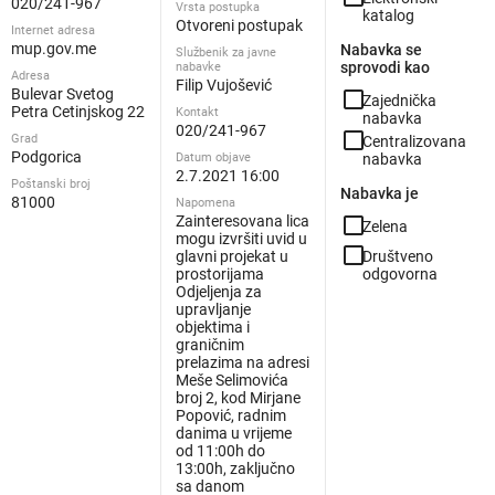
020/241-967
Vrsta postupka
katalog
Otvoreni postupak
Internet adresa
mup.gov.me
Nabavka se
Službenik za javne
sprovodi kao
nabavke
Adresa
Filip Vujošević
Bulevar Svetog
check_box_outline_blank
Zajednička
Petra Cetinjskog 22
Kontakt
nabavka
020/241-967
check_box_outline_blank
Grad
Centralizovana
Podgorica
Datum objave
nabavka
2.7.2021 16:00
Poštanski broj
Nabavka je
81000
Napomena
Zainteresovana lica
check_box_outline_blank
Zelena
mogu izvršiti uvid u
check_box_outline_blank
glavni projekat u
Društveno
prostorijama
odgovorna
Odjeljenja za
upravljanje
objektima i
graničnim
prelazima na adresi
Meše Selimovića
broj 2, kod Mirjane
Popović, radnim
danima u vrijeme
od 11:00h do
13:00h, zaključno
sa danom