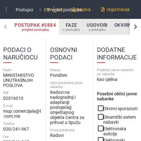
more_vert
prijava
registracija
Postupci
EN
Pregled postupka
ME
POSTUPAK #5884
FAZE
UGOVORI
OKVIRNI S
pregled postupka
u postupku
u postupku
u post
PODACI O
OSNOVNI
DODATNE
NARUČIOCU
PODACI
INFORMACIJE
Naziv
Status
Predmet javne nabavke
se nabavlja
MINISTARSTVO
Poništen
kao cjelina
UNUTRAŠNJIH
Opis predmeta javne
POSLOVA
nabavke
Radovi na
PIB
Posebni oblici javne
nadogradnji i
02016010
nabavke
adaptaciji
E-mail
check_box_outline_blank
postojećeg
Okvirni sporazum
mup.comercijala@t
smještajnog
check_box_outline_blank
-com.me
Dinamički sistem
objekta Centra za
nabavki
prihvat u Spužu
Telefon
check_box_outline_blank
Elektronska
020/241-967
Vrsta predmeta
aukcija
Radovi
Fax
check_box_outline_blank
Elektronski