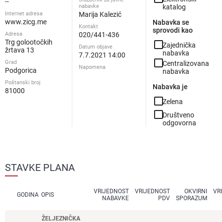
--
nabavke
katalog
Internet adresa
Marija Kalezić
www.zicg.me
Nabavka se
Kontakt
sprovodi kao
Adresa
020/441-436
Trg golootočkih
check_box_outline_blank
Zajednička
Datum objave
žrtava 13
nabavka
7.7.2021 14:00
check_box_outline_blank
Grad
Centralizovana
Napomena
Podgorica
nabavka
Poštanski broj
Nabavka je
81000
check_box_outline_blank
Zelena
check_box_outline_blank
Društveno
odgovorna
STAVKE PLANA
VRIJEDNOST
VRIJEDNOST
OKVIRNI
VR
GODINA
OPIS
NABAVKE
PDV
SPORAZUM
ŽELJEZNIČKA