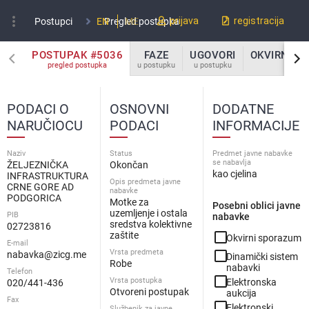
more_vert
prijava
registracija
Postupci
EN
Pregled postupka
ME
POSTUPAK #5036
FAZE
UGOVORI
OKVIRNI S
pregled postupka
u postupku
u postupku
u post
PODACI O
OSNOVNI
DODATNE
NARUČIOCU
PODACI
INFORMACIJE
Naziv
Status
Predmet javne nabavke
se nabavlja
ŽELJEZNIČKA
Okončan
kao cjelina
INFRASTRUKTURA
Opis predmeta javne
CRNE GORE AD
nabavke
PODGORICA
Motke za
Posebni oblici javne
uzemljenje i ostala
PIB
nabavke
sredstva kolektivne
02723816
check_box_outline_blank
zaštite
Okvirni sporazum
E-mail
Vrsta predmeta
check_box_outline_blank
nabavka@zicg.me
Dinamički sistem
Robe
nabavki
Telefon
check_box_outline_blank
Vrsta postupka
Elektronska
020/441-436
Otvoreni postupak
aukcija
Fax
check_box_outline_blank
Elektronski
Službenik za javne