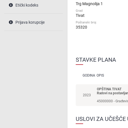
Trg Magnolija 1
Etički kodeks
Grad
Tivat
Prijava korupcije
Poštanski broj
35320
STAVKE PLANA
GODINA
OPIS
OPŠTINA TIVAT
Radovi na postavljan
2023
USLOVI ZA UČEŠĆE