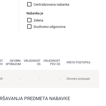
check_box_outline_blank
Centralizovana nabavka
Nabavka je
check_box_outline_blank
Zelena
check_box_outline_blank
Društveno odgovorna
ST
OKVIRNI
VRIJEDNOST
VRIJEDNOST
VRSTA POSTUPKA
DV
SPORAZUM
OS
PDV OS
UR
-
-
-
Otvoreni postupak
ZVRŠAVANJA PREDMETA NABAVKE