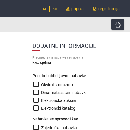
prijava
registracija
EN
ME
DODATNE INFORMACIJE
Predmet javne nabavke se nabavlja
kao cjelina
a
Posebni oblici javne nabavke
check_box_outline_blank
Okvirni sporazum
check_box_outline_blank
Dinamički sistem nabavki
check_box_outline_blank
Elektronska aukcija
check_box_outline_blank
Elektronski katalog
Nabavka se sprovodi kao
check_box_outline_blank
Zajednička nabavka