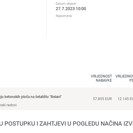
Datum objave
27.7.2023 10:00
Napomena
VRIJEDNOST
VRIJEDNO
NABAVKE
P
ju betonskih ploča na šetalištu "Belani"
57.855 EUR
12.145 E
 U POSTUPKU I ZAHTJEVI U POGLEDU NAČINA I