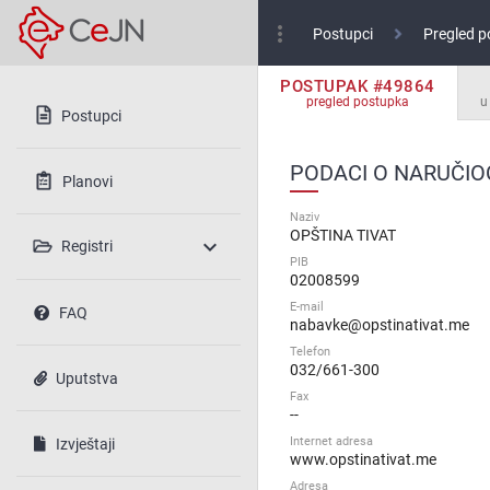
more_vert
Postupci
Pregled p
POSTUPAK #49864
pregled postupka
u
Postupci
PODACI O NARUČIO
Planovi
Naziv
OPŠTINA TIVAT
expand_more
Registri
PIB
02008599
E-mail
FAQ
nabavke@opstinativat.me
Telefon
032/661-300
Uputstva
Fax
--
Internet adresa
Izvještaji
www.opstinativat.me
Adresa