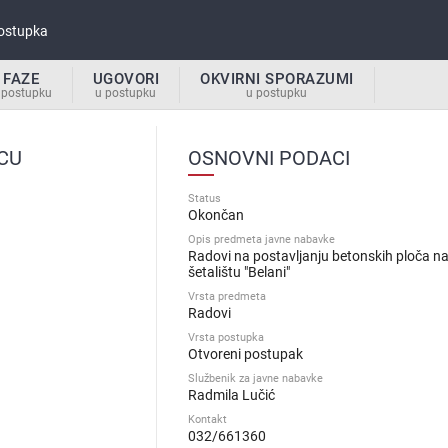
ostupka
FAZE
UGOVORI
OKVIRNI SPORAZUMI
 postupku
u postupku
u postupku
CU
OSNOVNI PODACI
Status
Okončan
Opis predmeta javne nabavke
Radovi na postavljanju betonskih ploča n
šetalištu "Belani"
Vrsta predmeta
Radovi
Vrsta postupka
Otvoreni postupak
Službenik za javne nabavke
Radmila Lučić
Kontakt
032/661360