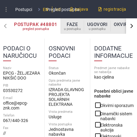
more_vert
prijava
registracija
Postupci
EN
Pregled postupka
ME
POSTUPAK #48801
FAZE
UGOVORI
OKVIRNI 
pregled postupka
u postupku
u postupku
u po
PODACI O
OSNOVNI
DODATNE
NARUČIOCU
PODACI
INFORMACIJE
Naziv
Status
Predmet javne nabavke
se nabavlja
EPCG - ŽELJEZARA
Okončan
kao cjelina
NIKŠIĆ DOO
Opis predmeta javne
nabavke
PIB
IZRADA GLAVNOG
03530272
Posebni oblici javne
PROJEKTA
nabavke
E-mail
SOLARNIH
office@epcg-
check_box_outline_blank
ELEKTRANA
Okvirni sporazum
znk.com
Vrsta predmeta
check_box_outline_blank
Dinamički sistem
Telefon
Usluge
nabavki
067/440-326
check_box_outline_blank
Vrsta postupka
Elektronska
Fax
Jednostavna
aukcija
//
nabavka
check_box_outline_blank
Elektronski