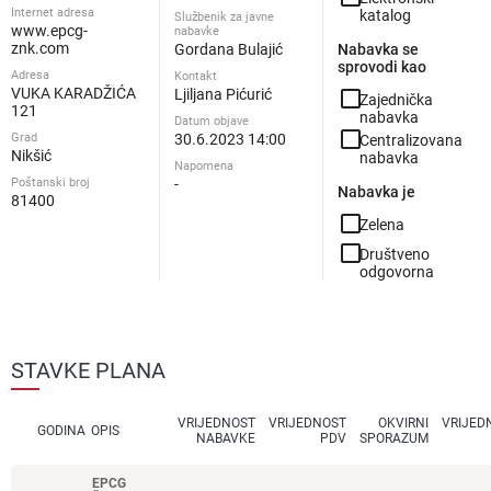
Internet adresa
katalog
Službenik za javne
www.epcg-
nabavke
znk.com
Gordana Bulajić
Nabavka se
sprovodi kao
Adresa
Kontakt
VUKA KARADŽIĆA
Ljiljana Pićurić
check_box_outline_blank
Zajednička
121
nabavka
Datum objave
check_box_outline_blank
Grad
30.6.2023 14:00
Centralizovana
Nikšić
nabavka
Napomena
Poštanski broj
-
Nabavka je
81400
check_box_outline_blank
Zelena
check_box_outline_blank
Društveno
odgovorna
STAVKE PLANA
VRIJEDNOST
VRIJEDNOST
OKVIRNI
VRIJED
GODINA
OPIS
NABAVKE
PDV
SPORAZUM
EPCG