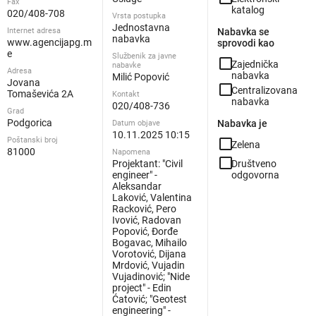
Fax
katalog
020/408-708
Vrsta postupka
Jednostavna
Internet adresa
Nabavka se
nabavka
www.agencijapg.m
sprovodi kao
e
Službenik za javne
check_box_outline_blank
Zajednička
nabavke
Adresa
nabavka
Milić Popović
Jovana
check_box_outline_blank
Centralizovana
Tomaševića 2A
Kontakt
nabavka
020/408-736
Grad
Podgorica
Nabavka je
Datum objave
10.11.2025 10:15
Poštanski broj
check_box_outline_blank
Zelena
81000
Napomena
check_box_outline_blank
Projektant: "Civil
Društveno
engineer" -
odgovorna
Aleksandar
Laković, Valentina
Racković, Pero
Ivović, Radovan
Popović, Đorđe
Bogavac, Mihailo
Vorotović, Dijana
Mrdović, Vujadin
Vujadinović; "Nide
project" - Edin
Ćatović; "Geotest
engineering" -