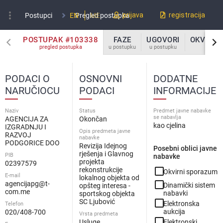
more_vert
prijava
registracija
Postupci
EN
Pregled postupka
ME
POSTUPAK #103338
FAZE
UGOVORI
OKVIRNI
pregled postupka
u postupku
u postupku
u p
PODACI O
OSNOVNI
DODATNE
NARUČIOCU
PODACI
INFORMACIJE
Naziv
Status
Predmet javne nabavke
se nabavlja
AGENCIJA ZA
Okončan
kao cjelina
IZGRADNJU I
Opis predmeta javne
RAZVOJ
nabavke
PODGORICE DOO
Revizija Idejnog
Posebni oblici javne
rješenja i Glavnog
PIB
nabavke
projekta
02397579
check_box_outline_blank
rekonstrukcije
Okvirni sporazum
E-mail
lokalnog objekta od
check_box_outline_blank
agencijapg@t-
Dinamički sistem
opšteg interesa -
com.me
nabavki
sportskog objekta
check_box_outline_blank
SC Ljubović
Elektronska
Telefon
aukcija
020/408-700
Vrsta predmeta
check_box_outline_blank
Usluge
Elektronski