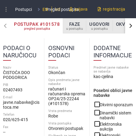
more_vert
prijava
registracija
Postupci
EN
Pregled postupka
ME
POSTUPAK #101578
FAZE
UGOVORI
OKVIRNI
pregled postupka
u postupku
u postupku
u p
PODACI O
OSNOVNI
DODATNE
NARUČIOCU
PODACI
INFORMACIJE
Naziv
Status
Predmet javne nabavke
se nabavlja
ČISTOĆA DOO
Okončan
kao cjelina
PODGORICA
Opis predmeta javne
nabavke
PIB
računari i
02407493
Posebni oblici javne
računarska oprema
nabavke
E-mail
OP24/25-22244
javne.nabavke@cis
check_box_outline_blank
(#101578)
Okvirni sporazum
toca.me
Vrsta predmeta
check_box_outline_blank
Dinamički sistem
Telefon
Robe
nabavki
020/625-415
check_box_outline_blank
Vrsta postupka
Elektronska
Fax
Otvoreni postupak
aukcija
--
check_box_outline_blank
Elektronski
Službenik za javne