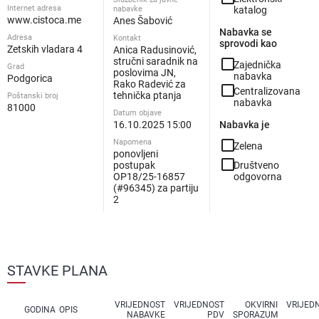
Internet adresa
nabavke
katalog
www.cistoca.me
Anes Šabović
Nabavka se
Adresa
Kontakt
sprovodi kao
Zetskih vladara 4
Anica Radusinović,
stručni saradnik na
check_box_outline_blank
Zajednička
Grad
poslovima JN,
nabavka
Podgorica
Rako Radević za
check_box_outline_blank
Centralizovana
tehnička ptanja
Poštanski broj
nabavka
81000
Datum objave
16.10.2025 15:00
Nabavka je
check_box_outline_blank
Napomena
Zelena
ponovljeni
check_box_outline_blank
postupak
Društveno
OP18/25-16857
odgovorna
(#96345) za partiju
2
STAVKE PLANA
VRIJEDNOST
VRIJEDNOST
OKVIRNI
VRIJED
GODINA
OPIS
NABAVKE
PDV
SPORAZUM